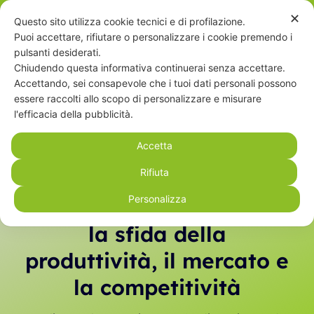
Salta
✕
Questo sito utilizza cookie tecnici e di profilazione.
Contattaci
al
Puoi accettare, rifiutare o personalizzare i cookie premendo i
contenuto
pulsanti desiderati.
Chiudendo questa informativa continuerai senza accettare.
Accettando, sei consapevole che i tuoi dati personali possono
Toggle
essere raccolti allo scopo di personalizzare e misurare
Navigat
l'efficacia della pubblicità.
Home
Accetta
Chi siamo
Rifiuta
L’ortofrutticoltura
Personalizza
biologica: l’innovazione e
Educazione alimentare
la sfida della
produttività, il mercato e
Servizi
la competitività
Partner