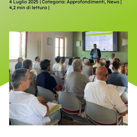
4 Luglio 2025 | Categoria: Approfondimenti, News |
4,2 min di lettura |
BiblioWeb
Agenda
News
Contatti