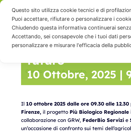
Salta
Il Bio in Comune:
Questo sito utilizza cookie tecnici e di profilazi
Contattaci
al
Puoi accettare, rifiutare o personalizzare i cook
contenuto
biologica nel cen
Chiudendo questa informativa continuerai senz
Chi siamo
Educazione alimentare
Servi
Accettando, sei consapevole che i tuoi dati pers
analisi tra passa
personalizzare e misurare l'efficacia della pubbli
futuro
10 Ottobre, 2025 | 
Questo evento è passato.
Il
10 ottobre 2025 dalle ore 09.30 alle 12.30
Firenze,
il progetto
Più Biologico Regionale
collaborazione con GRW,
FederBio Servizi
e
un’occasione di confronto sui temi dell’agricol