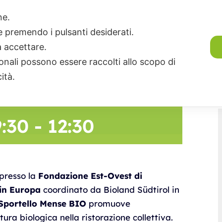
 la ristorazione
one.
ie premendo i pulsanti desiderati.
tro Italia:
a accettare.
zi
onali possono essere raccolti allo scopo di
to presente e
cità.
9:30
-
12:30
presso la
Fondazione Est-Ovest di
 in Europa
coordinato da Bioland Südtirol in
Sportello Mense BIO
promuove
tura biologica nella ristorazione collettiva.