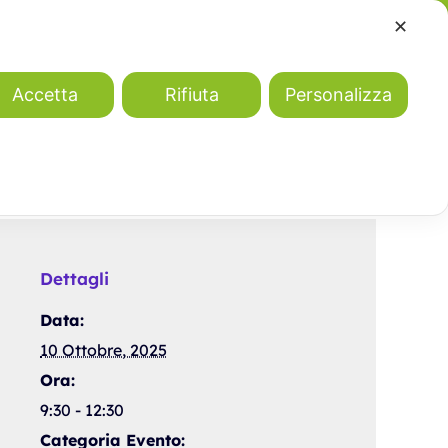
✕
Accetta
Rifiuta
Personalizza
Partner
BiblioWeb
Agenda
News
Dettagli
Data:
10 Ottobre, 2025
Ora:
9:30 - 12:30
Categoria Evento: