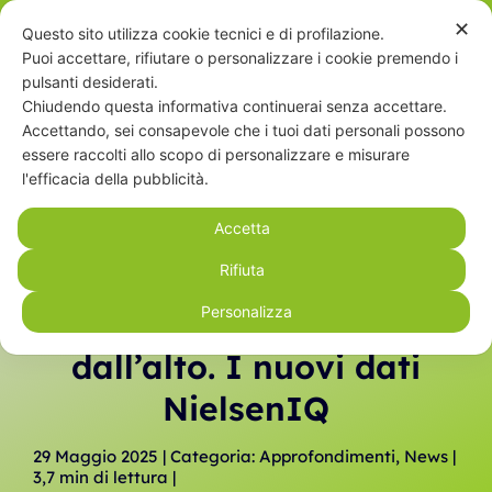
Salta
✕
Questo sito utilizza cookie tecnici e di profilazione.
Contattaci
al
Puoi accettare, rifiutare o personalizzare i cookie premendo i
contenuto
pulsanti desiderati.
Chiudendo questa informativa continuerai senza accettare.
Accettando, sei consapevole che i tuoi dati personali possono
Toggle
essere raccolti allo scopo di personalizzare e misurare
Navigat
l'efficacia della pubblicità.
Home
Accetta
Chi siamo
Rifiuta
Biologico, una crescita
Personalizza
spinta dal basso, frenata
Educazione alimentare
dall’alto. I nuovi dati
NielsenIQ
Servizi
29 Maggio 2025 | Categoria: Approfondimenti, News |
Partner
3,7 min di lettura |