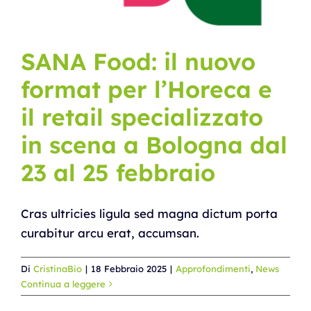
BiblioWeb
SANA Food: il nuovo
Agenda
format per l’Horeca e
il retail specializzato
News
in scena a Bologna dal
23 al 25 febbraio
Contatti
Cras ultricies ligula sed magna dictum porta
curabitur arcu erat, accumsan.
Di
CristinaBio
|
18 Febbraio 2025
|
Approfondimenti
,
News
Continua a leggere