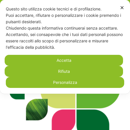
Salta
✕
Questo sito utilizza cookie tecnici e di profilazione.
Contattaci
al
Puoi accettare, rifiutare o personalizzare i cookie premendo i
contenuto
pulsanti desiderati.
Chiudendo questa informativa continuerai senza accettare.
Accettando, sei consapevole che i tuoi dati personali possono
Toggle
essere raccolti allo scopo di personalizzare e misurare
Navigat
l'efficacia della pubblicità.
Home
Accetta
Chi siamo
Rifiuta
Personalizza
Educazione alimentare
Servizi
Partner